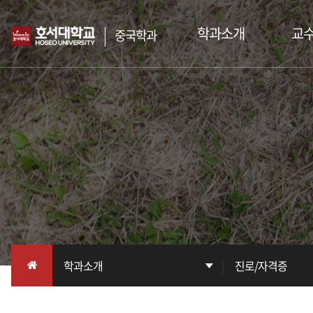
학과소개
교
중국학과
인사말
교
학과소개
진로/자격증
교환학생제도
학과사무실
한중 양국 문화교류 및 선린 관계 발전에
기여할 인재를 양성하는
호서대학교 중국학과
학과소개
진로/자격증
인사말