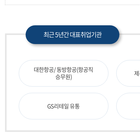
최근 5년간 대표취업기관
대한항공/ 동방항공(항공직
제
승무원)
GS리테일 유통