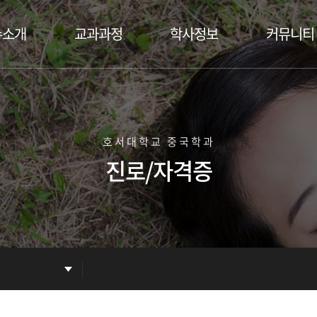
수소개
교과과정
학사정보
커뮤니티
수진
교육목표 및 진로
장학안내
공지사항
교육과정
졸업안내
언론보도
학사일정
갤러리
호서대학교 중국학과
자료실/Q&A
학생회
진로/자격증
동아리
홍보동영상
취업정보
교환학생 후기
홍보게시판