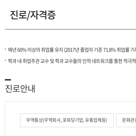
진로/자격증
학과소개
교환학생제도
매년 60% 이상의 취업률 유지 (2017년 졸업자 기준 71.8% 취업률 기
학과사무실
학과 내 취업주관 교수 및 학과 교수들의 인적 네트워크를 통한 적극
진로안내
무역통상(무역회사, 포워딩기업, 유통업체등)
문화관광