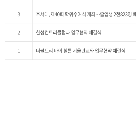
3
호서대, 제40회 학위수여식 개최…졸업생 2천823명 
2
한성컨트리클럽과 업무협약 체결식
1
더블트리 바이 힐튼 서울판교와 업무협약 체결식