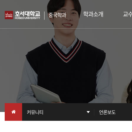
학과소개
교
중국학과
인사말
교
학과소개
진로/자격증
교환학생제도
학과사무실
한중 양국 문화교류 및 선린 관계 발전에
기여할 인재를 양성하는
호서대학교 중국학과
커뮤니티
언론보도
공지사항