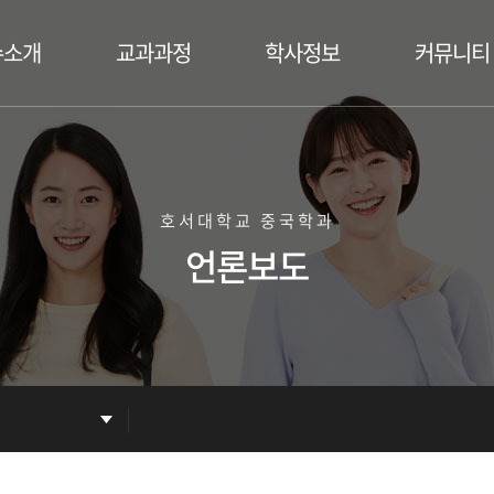
수소개
교과과정
학사정보
커뮤니티
수진
교육목표 및 진로
장학안내
공지사항
교육과정
졸업안내
언론보도
학사일정
갤러리
호서대학교 중국학과
자료실/Q&A
학생회
언론보도
동아리
홍보동영상
취업정보
교환학생 후기
홍보게시판