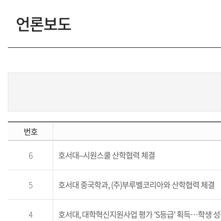
언론보도
갤러리
학생회
동아리
홍보동영상
번호
취업정보
6
호서대–시원스쿨 산학협력 체결
교환학생 후기
5
호서대 중국학과, (주)부루벨코리아와 산학협력 체결
홍보게시판
4
호서대, 대학혁신지원사업 평가 'S등급' 획득…학생 