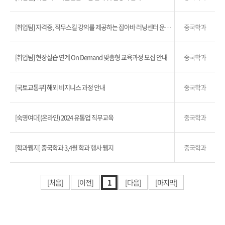
[취업팀] 자격증, 직무스킬 강의를 제공하는 잡아바 러닝센터 운영 안내
중국학과
[취업팀] 현장실습 연계 On Demand 맞춤형 교육과정 모집 안내
중국학과
[국토교통부] 해외 비지니스 과정 안내
중국학과
[숙명여대](온라인) 2024 유통업 직무교육
중국학과
[학과웹지] 중국학과 3,4월 학과 행사 웹지
중국학과
[처음]
[이전]
1
[다음]
[마지막]