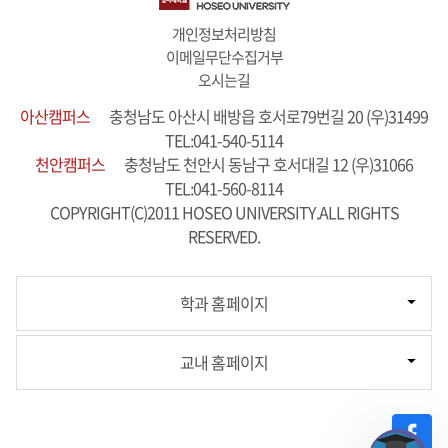
개인정보처리방침
이메일무단수집거부
오시는길
아산캠퍼스
충청남도 아산시 배방읍 호서로79번길 20 (우)31499
TEL:041-540-5114
천안캠퍼스
충청남도 천안시 동남구 호서대길 12 (우)31066
TEL:041-560-8114
COPYRIGHT(C)2011 HOSEO UNIVERSITY.ALL RIGHTS
RESERVED.
기독교학과
학과 홈페이지
한국언어문화학과
영어영문학과
중국학과
포털시스템
교내 홈페이지
법경찰행정학과
학사시스템
사회복지학부
교직원그룹웨어
청소년문화·상담학과
행정정보시스템
유아교육과
교목실
항공서비스학과